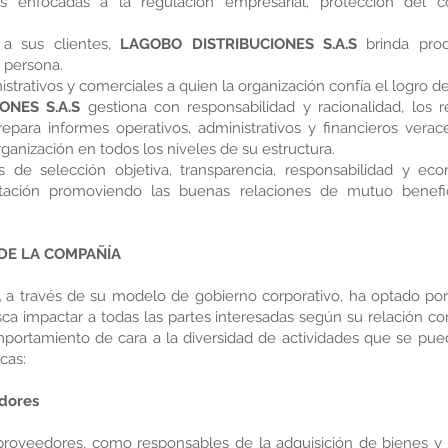
es enfocadas a la regulación empresarial, protección del
 a sus clientes,
LAGOBO DISTRIBUCIONES S.A.S
brinda prod
 persona.
istrativos y comerciales a quien la organización confía el logro d
ONES S.A.S
gestiona con responsabilidad y racionalidad, los 
repara informes operativos, administrativos y financieros ver
ganización en todos los niveles de su estructura.
s de selección objetiva, transparencia, responsabilidad y ec
tación promoviendo las buenas relaciones de mutuo benefic
 DE LA COMPAÑÍA
,
a través de su modelo de gobierno corporativo, ha optado por 
a impactar a todas las partes interesadas según su relación co
ortamiento de cara a la diversidad de actividades que se pued
icas:
edores
oveedores, como responsables de la adquisición de bienes y s