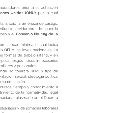
aboradores, orienta su actuación
iones Unidas (ONU)
, por lo cual
taria bajo la amenaza de castigo,
lavitud o servidumbre, de acuerdo
zoso y el
Convenio No. 105 de la
bre la edad mínima, el cual indica
 la
OIT
o las leyes nacionales. La
 formas de trabajo infantil y en
lica riesgos físicos innecesarios
miliares y personales.
onde no tolerará ningún tipo de
entación sexual, ideología política,
discriminación.
recursos, tiempo y conocimiento a
plimiento de la normatividad legal
o nacional plasmado en el Decreto
alariales y de jornadas laborales