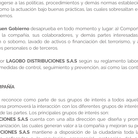
erse a las políticas, procedimientos y demás normas estableci
omo la actuación bajo buenas prácticas, las cuales sobresaltan
ternos.
uen Gobierno
desaprueba en todo momento y lugar: a) Compor
la compañía, sus colaboradores, y demás partes interesadas,
n o soborno, lavado de activos o financiación del terrorismo, 
es personales o de terceros.
por
LAGOBO DISTRIBUCIONES S.A.S
según su reglamento labo
edidas de control, seguimiento y prevención, así como las cont
MPAÑÍA
reconoce como parte de sus grupos de interés a todos aquel
sa promoverá la interacción con los diferentes grupos de interés
de las partes. Los principales grupos de interés son:
CIONES S.A.S
cuenta con una alta dirección que diseña y prom
ganización, las cuales generan valor a la compañía y mejoran su 
CIONES S.A.S
mantiene a disposición de la ciudadanía toda la