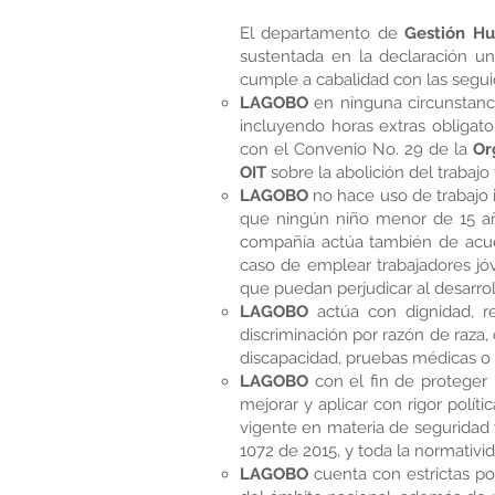
El departamento de
Gestión H
sustentada en la declaración u
cumple a cabalidad con las segui
LAGOBO
en ninguna circunstanci
incluyendo horas extras obligato
con el Convenio No. 29 de la
Or
OIT
sobre la abolición del trabajo 
LAGOBO
no hace uso de trabajo 
que ningún niño menor de 15 año
compañía actúa también de acuer
caso de emplear trabajadores jóv
que puedan perjudicar al desarrol
LAGOBO
actúa con dignidad, r
discriminación por razón de raza, c
discapacidad, pruebas médicas o 
LAGOBO
con el fin de proteger 
mejorar y aplicar con rigor polít
vigente en materia de seguridad y
1072 de 2015, y toda la normativid
LAGOBO
cuenta con estrictas po