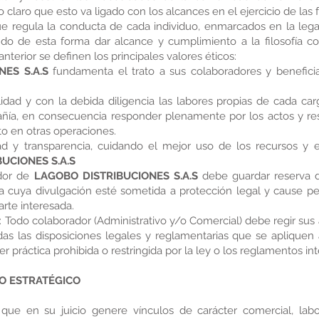
 claro que esto va ligado con los alcances en el ejercicio de las 
ue regula la conducta de cada individuo, enmarcados en la lega
endo de esta forma dar alcance y cumplimiento a la filosofía c
 anterior se definen los principales valores éticos:
ES S.A.S
fundamenta el trato a sus colaboradores y beneficiar
lidad y con la debida diligencia las labores propias de cada ca
ñía, en consecuencia responder plenamente por los actos y re
to en otras operaciones.
ad y transparencia, cuidando el mejor uso de los recursos y 
UCIONES S.A.S
ador de
LAGOBO DISTRIBUCIONES S.A.S
debe guardar reserva d
 cuya divulgación esté sometida a protección legal y cause perj
arte interesada.
 Todo colaborador (Administrativo y/o Comercial) debe regir su
as las disposiciones legales y reglamentarias que se apliquen
er práctica prohibida o restringida por la ley o los reglamentos i
TO ESTRATÉGICO
 que en su juicio genere vínculos de carácter comercial, lab