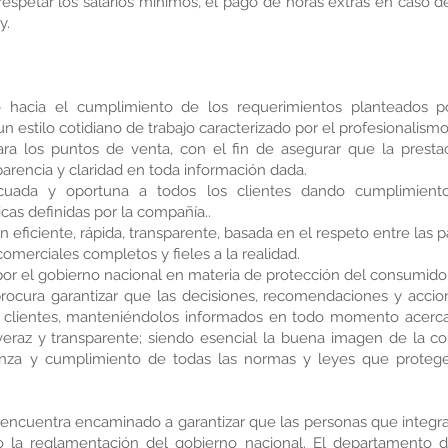
spetar los salarios mínimos, el pago de horas extras en caso de 
y.
o hacia el cumplimiento de los requerimientos planteados p
un estilo cotidiano de trabajo caracterizado por el profesionalis
ara los puntos de venta, con el fin de asegurar que la prestac
rencia y claridad en toda información dada.
ecuada y oportuna a todos los clientes dando cumplimiento
icas definidas por la compañía..
n eficiente, rápida, transparente, basada en el respeto entre las p
comerciales completos y fieles a la realidad.
por el gobierno nacional en materia de protección del consumidor
ocura garantizar que las decisiones, recomendaciones y accio
 clientes, manteniéndolos informados en todo momento acerca 
veraz y transparente; siendo esencial la buena imagen de la co
anza y cumplimiento de todas las normas y leyes que proteg
 encuentra encaminado a garantizar que las personas que integ
omo la reglamentación del gobierno nacional. El departamento d