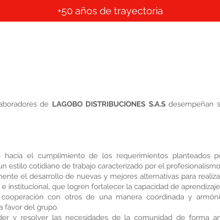
+50 años de trayectoria
Inicio
Quienes somos
Cobertura
Contacto
Reg
olaboradores de
LAGOBO DISTRIBUCIONES S.A.S
desempeñan sus
o hacia el cumplimiento de los requerimientos planteados p
un estilo cotidiano de trabajo caracterizado por el profesionalis
te el desarrollo de nuevas y mejores alternativas para realizar
e institucional, que logren fortalecer la capacidad de aprendizaj
n cooperación con otros de una manera coordinada y armónic
a favor del grupo.
nder y resolver las necesidades de la comunidad de forma a