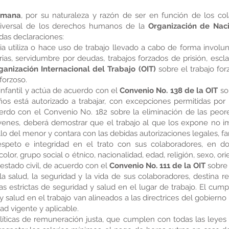
umana
, por su naturaleza y razón de ser en función de los col
niversal de los derechos humanos de la
Organización de Nac
das declaraciones:
a utiliza o hace uso de trabajo llevado a cabo de forma involun
rias, servidumbre por deudas, trabajos forzados de prisión, esc
ganización Internacional del Trabajo (OIT)
sobre el trabajo for
forzoso.
infantil y actúa de acuerdo con el
Convenio No. 138 de la OIT
so
s está autorizado a trabajar, con excepciones permitidas por
do con el Convenio No. 182 sobre la eliminación de las peores
enes, deberá demostrar que el trabajo al que los expone no imp
lo del menor y contara con las debidas autorizaciones legales, fa
espeto e integridad en el trato con sus colaboradores, en d
olor, grupo social o étnico, nacionalidad, edad, religión, sexo, ori
estado civil, de acuerdo con el
Convenio No. 111 de la OIT
sobre 
la salud, la seguridad y la vida de sus colaboradores, destina 
icas estrictas de seguridad y salud en el lugar de trabajo. El cum
 salud en el trabajo van alineados a las directrices del gobiern
ad vigente y aplicable.
líticas de remuneración justa, que cumplen con todas las leyes s