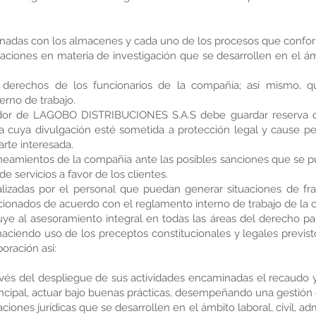
cionadas con los almacenes y cada uno de los procesos que confor
uaciones en materia de investigación que se desarrollen en el ám
s derechos de los funcionarios de la compañía; así mismo, q
rno de trabajo.
ador de LAGOBO DISTRIBUCIONES S.A.S debe guardar reserva d
 cuya divulgación esté sometida a protección legal y cause perj
arte interesada.
eamientos de la compañía ante las posibles sanciones que se pu
 de servicios a favor de los clientes.
ealizadas por el personal que puedan generar situaciones de f
ionados de acuerdo con el reglamento interno de trabajo de la 
tuye al asesoramiento integral en todas las áreas del derecho 
, haciendo uso de los preceptos constitucionales y legales previ
poración así:
vés del despliegue de sus actividades encaminadas el recaudo y
incipal, actuar bajo buenas prácticas, desempeñando una gestión
ciones jurídicas que se desarrollen en el ámbito laboral, civil, adm